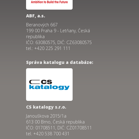
ABF, a.s.
Beranových 667
199 00 Praha 9 - Letňany, Česká
republika
IČO: 63080575, DIČ: CZ63080575
tel.: +420 225 291 111
Správa katalogu a databáze:
CS katalogy s.r.o.
Janouškova 2015/1a
613 00 Brno, Česká republika
IČO: 01708511, DIČ: CZ01708511
tel. +420 538 700 431