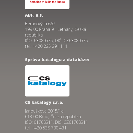
ABF, a.s.
Beranových 667
199 00 Praha 9 - Letňany, Česká
republika
IČO: 63080575, DIČ: CZ63080575
tel.: +420 225 291 111
Správa katalogu a databáze:
CS katalogy s.r.o.
Janouškova 2015/1a
613 00 Brno, Česká republika
IČO: 01708511, DIČ: CZ01708511
tel. +420 538 700 431