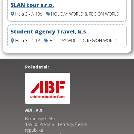
SLAN tour s.r.o.
Hala 3 - A 19c
HOLIDAY WORLD & REGION WORLD
Student Agency Travel, k.s.
Hala 3 - C 18
HOLIDAY WORLD & REGION WORLD
Pořadatel:
ABF, a.s.
Beranových 667
199 00 Praha 9 - Letňany, Česká
republika