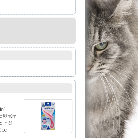
lní
ů běžným
, ničí
páce