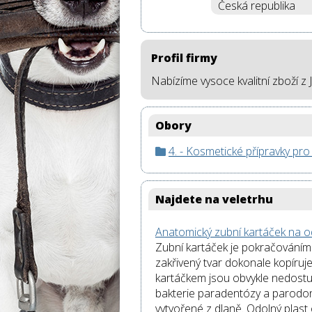
Česká republika
Profil firmy
Nabízíme vysoce kvalitní zboží z
Obory
4. - Kosmetické přípravky pro
Najdete na veletrhu
Anatomický zubní kartáček na od
Zubní kartáček je pokračováním p
zakřivený tvar dokonale kopíruje 
kartáčkem jsou obvykle nedostup
bakterie paradentózy a parodont
vytvořené z dlaně. Odolný plast 