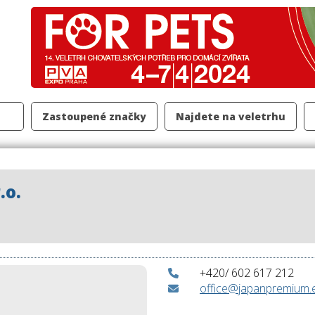
Zastoupené značky
Najdete na veletrhu
.o.
+420/ 602 617 212
office@japanpremium.