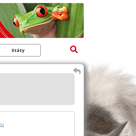
Státy
eu