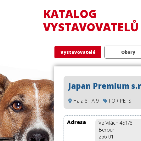
KATALOG
VYSTAVOVATELŮ
Vystavovatelé
Obory
Japan Premium s.r
Hala 8 - A 9
FOR PETS
Adresa
Ve Vilách 451/8
Beroun
266 01