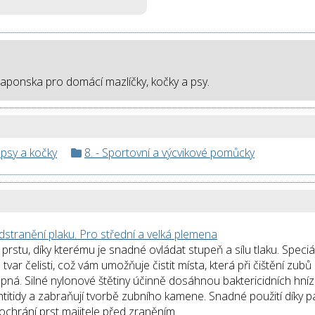
 Japonska pro domácí mazlíčky, kočky a psy.
 psy a kočky
8. - Sportovní a výcvikové pomůcky
stranění plaku. Pro střední a velká plemena
rstu, díky kterému je snadné ovládat stupeň a sílu tlaku. Speciá
tvar čelisti, což vám umožňuje čistit místa, která při čištění zub
ná. Silné nylonové štětiny účinně dosáhnou baktericidních hnízd
itidy a zabraňují tvorbě zubního kamene. Snadné použití díky 
ochrání prst majitele před zraněním.