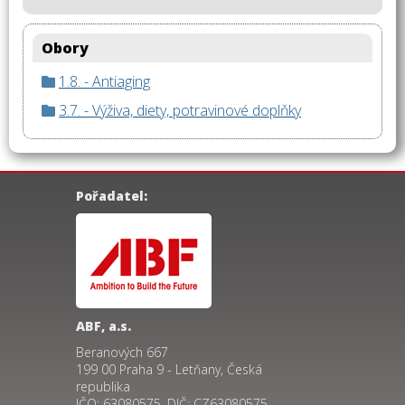
Obory
1.8. - Antiaging
3.7. - Výživa, diety, potravinové doplňky
Pořadatel:
ABF, a.s.
Beranových 667
199 00 Praha 9 - Letňany, Česká
republika
IČO: 63080575, DIČ: CZ63080575