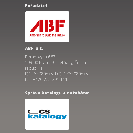
Pořadatel:
ABF, a.s.
Beranových 667
199 00 Praha 9 - Letňany, Česká
republika
IČO: 63080575, DIČ: CZ63080575
tel.: +420 225 291 111
Správa katalogu a databáze: