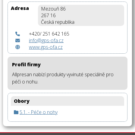
Adresa
Mezouň 86
267 16
Česká republika
+420/ 251 642 165
info@gps-ofa.cz
www.gps-ofa.cz
Profil firmy
Allpresan nabízí produkty vyvinuté speciálně pro
péči o nohu.
Obory
5.1. - Péče o nohy