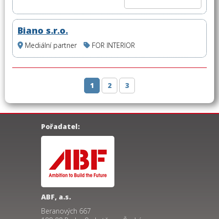
Biano s.r.o.
Mediální partner
FOR INTERIOR
1
2
3
Pořadatel:
ABF, a.s.
Beranových 667