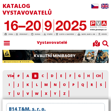
KATALOG
VYSTAVOVATELŮ
Vystavovatelé
B
Vše
#
A
C
D
E
F
G
H
CH
I
J
K
L
M
N
O
P
Q
R
S
T
U
V
W
X
Y
Z
B14 T&M, s. r. o.