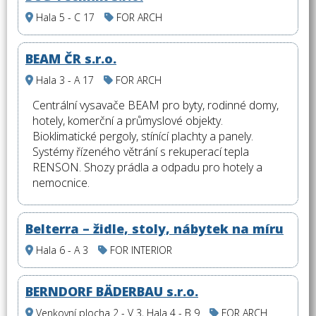
Hala 5 - C 17
FOR ARCH
BEAM ČR s.r.o.
Hala 3 - A 17
FOR ARCH
Centrální vysavače BEAM pro byty, rodinné domy,
hotely, komerční a průmyslové objekty.
Bioklimatické pergoly, stínící plachty a panely.
Systémy řízeného větrání s rekuperací tepla
RENSON. Shozy prádla a odpadu pro hotely a
nemocnice.
Belterra – židle, stoly, nábytek na míru
Hala 6 - A 3
FOR INTERIOR
BERNDORF BÄDERBAU s.r.o.
Venkovní plocha 2 - V 3, Hala 4 - B 9
FOR ARCH