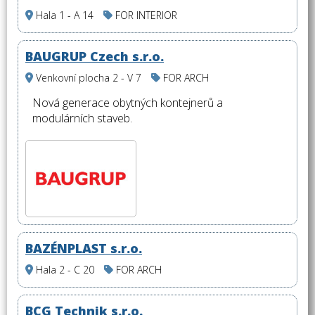
Hala 1 - A 14
FOR INTERIOR
BAUGRUP Czech s.r.o.
Venkovní plocha 2 - V 7
FOR ARCH
Nová generace obytných kontejnerů a
modulárních staveb.
BAZÉNPLAST s.r.o.
Hala 2 - C 20
FOR ARCH
BCG Technik s.r.o.