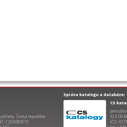
Správa katalogu a databáze:
CS katal
Janouško
 Letňany, Česká republika
613 00 B
DIČ: CZ63080575
IČO: 017