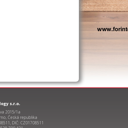
ogy s.r.o.
va 2015/1a
rno, Česká republika
08511, DIČ: CZ01708511