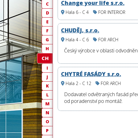
Change your life s.r.o.
C
Hala 6 - C 4
FOR INTERIOR
D
E
CHUDĚJ, s.r.o.
F
G
Hala 4 - C 6
FOR ARCH
H
Český výrobce v oblasti odvodnění
CH
I
CHYTRÉ FASÁDY s.r.o.
J
Hala 2 - C 12
FOR ARCH
K
Dodavatel odvětraných fasád před
L
od poradenství po montáž.
M
N
O
P