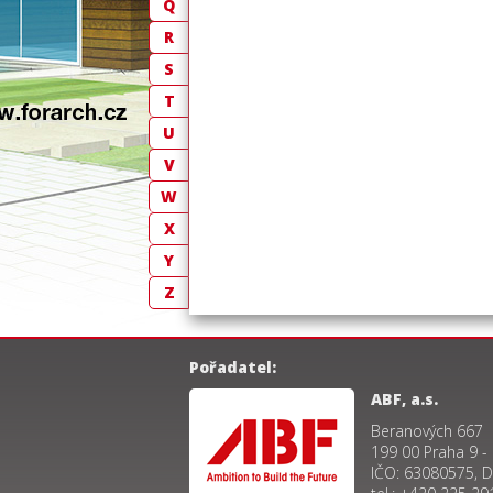
Q
R
S
T
U
V
W
X
Y
Z
Pořadatel:
ABF, a.s.
Beranových 667
199 00 Praha 9 -
IČO: 63080575, 