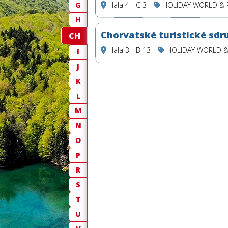
G
Hala 4 - C 3
HOLIDAY WORLD &
H
Chorvatské turistické sdr
CH
Hala 3 - B 13
HOLIDAY WORLD 
I
J
K
L
M
N
O
P
R
S
T
U