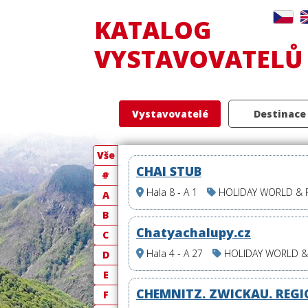
KATALOG
VYSTAVOVATELŮ
Vystavovatelé
Destinace
Vše
CHAI STUB
#
Hala 8 - A 1
HOLIDAY WORLD &
A
B
Chatyachalupy.cz
C
Hala 4 - A 27
HOLIDAY WORLD 
D
E
CHEMNITZ. ZWICKAU. REGI
F