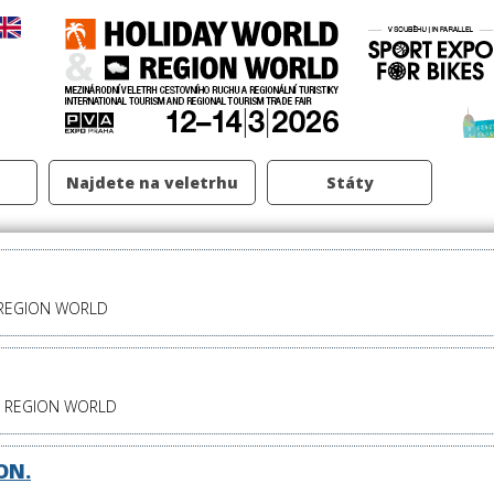
Najdete na veletrhu
Státy
 REGION WORLD
& REGION WORLD
ON.