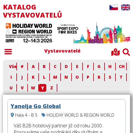
KATALOG
VYSTAVOVATELŮ
Vystavovatelé
Vše
#
A
B
C
D
E
F
G
H
CH
I
J
K
L
M
N
O
P
R
S
T
Y
U
V
W
Z
Yanolja Go Global
Hala 4 - B 5
HOLIDAY WORLD & REGION WORLD
Váš B2B hotelový partner již od roku 2000.
Posouváme vaše podnikání díky službám a