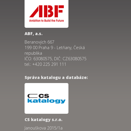
ABF, a.s.
Beranových 667
199 00 Praha 9 - Letňany, Česká
republika
IČO: 63080575, DIČ: CZ63080575
tel.: +420 225 291 111
Správa katalogu a databáze:
CS katalogy s.r.o.
Janouškova 2015/1a